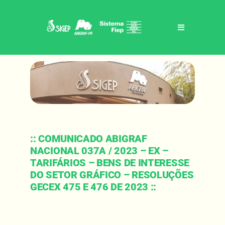
Skip
to
content
Toggle
Navigation
Home
Sigep / abigraf-pr
Benefícios
:: COMUNICADO ABIGRAF
NACIONAL 037A / 2023 – EX –
Eventos
TARIFÁRIOS – BENS DE INTERESSE
DO SETOR GRÁFICO – RESOLUÇÕES
GECEX 475 E 476 DE 2023 ::
Notícias
Contato