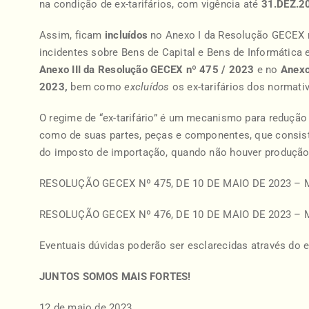
na condição de ex-tarifários, com vigência até
31.DEZ.2
Assim, ficam
incluídos
no Anexo I da Resolução GECEX nº
incidentes sobre Bens de Capital e Bens de Informática
Anexo III da Resolução GECEX nº 475 / 2023
e
no
Anexo 
2023,
bem como
excluídos
os ex-tarifários dos normati
O regime de “ex-tarifário” é um mecanismo para redução
como de suas partes, peças e componentes, que consist
do imposto de importação, quando não houver produção
RESOLUÇÃO GECEX Nº 475, DE 10 DE MAIO DE 2023 – 
RESOLUÇÃO GECEX Nº 476, DE 10 DE MAIO DE 2023 – 
Eventuais dúvidas poderão ser esclarecidas através do 
JUNTOS SOMOS MAIS FORTES!
12 de maio de 2023.