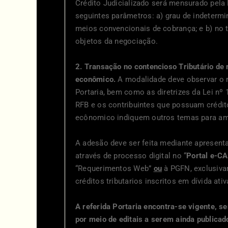
Crédito Judicializado será mensurado pela
seguintes parâmetros: a) grau de indetermi
meios convencionais de cobrança; e b) no t
objetos da negociação.
2. Transação no contencioso Tributário de r
econômico.
A modalidade deve observar o r
Portaria, bem como as diretrizes da Lei nº 
RFB e os contribuintes que possuam crédit
ecônomico indiquem outros temas para amp
A adesão deve ser feita mediante apresenta
através de processo digital no “
Portal e-C
“Requerimentos Web”
ou
à PGFN, exclusiva
créditos tributarios inscritos em dívida ati
A referida Portaria encontra-se vigente, 
por meio de editais a serem ainda publicad