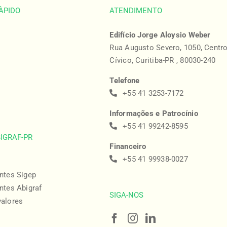
ÀPIDO
ATENDIMENTO
Edifício Jorge Aloysio Weber
Rua Augusto Severo, 1050, Centr
Cívico, Curitiba-PR , 80030-240
Telefone
+55 41 3253-7172
Informações e Patrocínio
+55 41 99242-8595
BIGRAF-PR
Financeiro
+55 41 99938-0027
ntes Sigep
ntes Abigraf
SIGA-NOS
valores