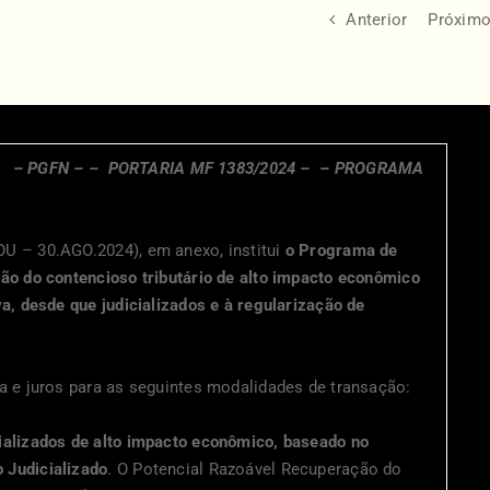
Anterior
Próxim
– PGFN –
– PORTARIA MF 1383/2024 –
– PROGRAMA
U – 30.AGO.2024), em anexo, institui
o Programa de
ção do contencioso tributário de alto impacto econômico
va, desde que judicializados e à regularização de
ta e juros para as seguintes modalidades de transação:
cializados de alto impacto econômico, baseado no
 Judicializado
. O Potencial Razoável Recuperação do