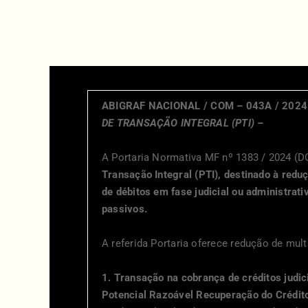
ABIGRAF NACIONAL / COM – 043A / 2024
DE TRANSAÇÃO INTEGRAL (PTI) –
A Portaria Normativa MF nº 1383 / 2024 (DO
Transação Integral (PTI), destinado à redu
de débitos em fase judicial ou administrati
passivos.
A referida Portaria oferece redução de mul
1. Transação na cobrança de créditos judi
Potencial Razoável Recuperação do Crédito