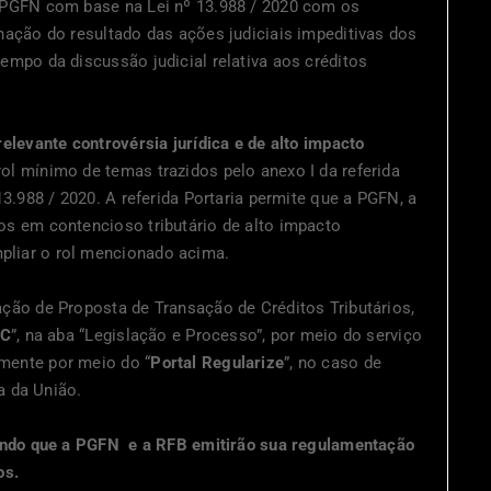
 PGFN com base na Lei nº 13.988 / 2020 com os
nação do resultado das ações judiciais impeditivas dos
empo da discussão judicial relativa aos créditos
elevante controvérsia jurídica e de alto impacto
ol mínimo de temas trazidos pelo anexo I da referida
13.988 / 2020. A referida Portaria permite que a PGFN, a
os em contencioso tributário de alto impacto
liar o rol mencionado acima.
ção de Proposta de Transação de Créditos Tributários,
AC
”, na aba “Legislação e Processo”, por meio do serviço
mente por meio do “
Portal Regularize
”, no caso de
va da União.
sendo que a PGFN e a RFB emitirão sua regulamentação
os.