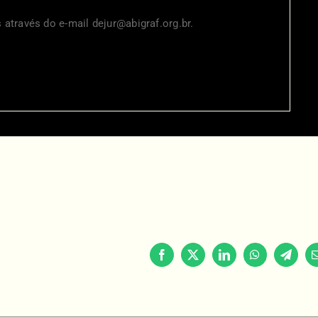
s através do e-mail
dejur@abigraf.org.br
.
Facebook
X
LinkedIn
WhatsApp
Telegr