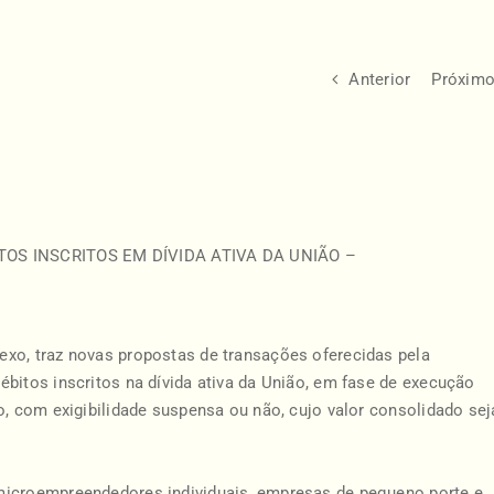
Anterior
Próxim
OS INSCRITOS EM DÍVIDA ATIVA DA UNIÃO –
xo, traz novas propostas de transações oferecidas pela
bitos inscritos na dívida ativa da União, em fase de execução
o, com exigibilidade suspensa ou não, cujo valor consolidado sej
microempreendedores individuais, empresas de pequeno porte e