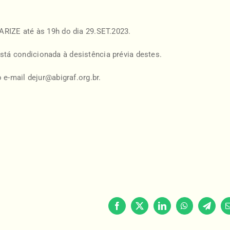
ARIZE até às 19h do dia 29.SET.2023.
á condicionada à desistência prévia destes.
 e-mail dejur@abigraf.org.br.
Facebook
X
LinkedIn
WhatsApp
Telegr