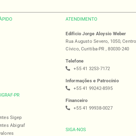
ÀPIDO
ATENDIMENTO
Edifício Jorge Aloysio Weber
Rua Augusto Severo, 1050, Centr
Cívico, Curitiba-PR , 80030-240
Telefone
+55 41 3253-7172
Informações e Patrocínio
+55 41 99242-8595
BIGRAF-PR
Financeiro
+55 41 99938-0027
ntes Sigep
ntes Abigraf
SIGA-NOS
valores