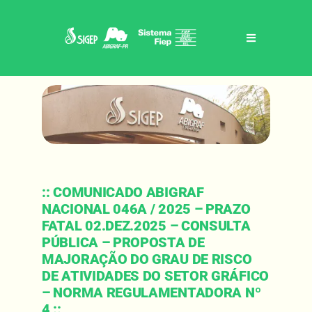
Skip
to
content
Toggle
Navigation
Home
Sigep / abigraf-pr
Benefícios
:: COMUNICADO ABIGRAF
NACIONAL 046A / 2025 – PRAZO
Eventos
FATAL 02.DEZ.2025 – CONSULTA
PÚBLICA – PROPOSTA DE
MAJORAÇÃO DO GRAU DE RISCO
Notícias
DE ATIVIDADES DO SETOR GRÁFICO
– NORMA REGULAMENTADORA Nº
Contato
4 ::