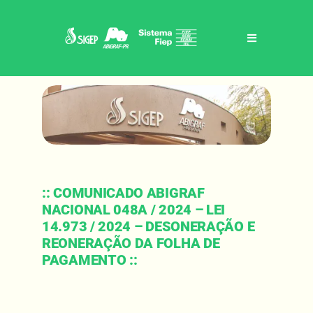
Skip
to
content
Toggle
Navigation
Home
Sigep / abigraf-pr
Benefícios
:: COMUNICADO ABIGRAF
NACIONAL 048A / 2024 – LEI
Eventos
14.973 / 2024 – DESONERAÇÃO E
REONERAÇÃO DA FOLHA DE
PAGAMENTO ::
Notícias
Contato