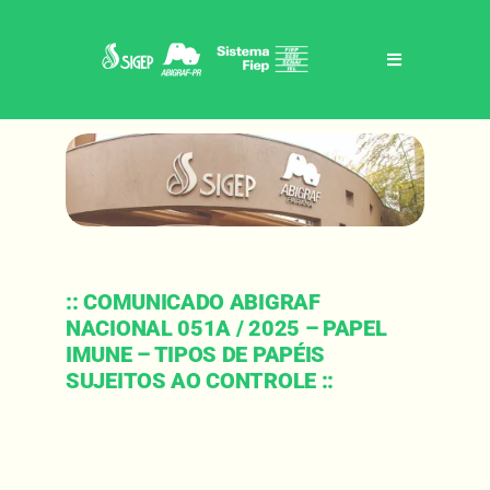
Skip
to
content
Toggle
Navigation
Home
Sigep / abigraf-pr
Benefícios
:: COMUNICADO ABIGRAF
NACIONAL 051A / 2025 – PAPEL
Eventos
IMUNE – TIPOS DE PAPÉIS
SUJEITOS AO CONTROLE ::
Notícias
Contato