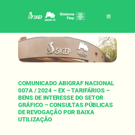
Skip
to
content
Toggle
Navigation
Home
Sigep / abigraf-pr
Benefícios
COMUNICADO ABIGRAF NACIONAL
007A / 2024 – EX – TARIFÁRIOS –
Eventos
BENS DE INTERESSE DO SETOR
GRÁFICO – CONSULTAS PÚBLICAS
DE REVOGAÇÃO POR BAIXA
Notícias
UTILIZAÇÃO
Contato