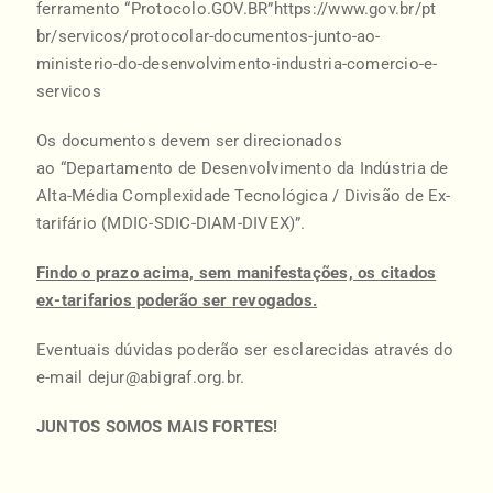
ferramento “Protocolo.GOV.BR”
https://www.gov.br/pt
br/servicos/protocolar-documentos-junto-ao-
ministerio-do-desenvolvimento-industria-comercio-e-
servicos
Os documentos devem ser direcionados
ao “Departamento de Desenvolvimento da Indústria de
Alta-Média Complexidade Tecnológica / Divisão de Ex-
tarifário (MDIC-SDIC-DIAM-DIVEX)”.
Findo o prazo acima, sem manifestações, os citados
ex-tarifarios poderão ser revogados.
Eventuais dúvidas poderão ser esclarecidas através do
e-mail
dejur@abigraf.org.br
.
JUNTOS SOMOS MAIS FORTES!