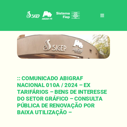
Skip
to
content
Toggle
Navigation
Home
Sigep / abigraf-pr
Benefícios
:: COMUNICADO ABIGRAF
NACIONAL 010A / 2024 – EX
Eventos
TARIFÁRIOS – BENS DE INTERESSE
DO SETOR GRÁFICO – CONSULTA
PÚBLICA DE RENOVAÇÃO POR
Notícias
BAIXA UTILIZAÇÃO –
Contato