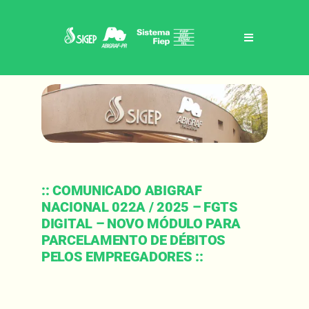
Skip
to
content
Toggle
Navigation
Home
Sigep / abigraf-pr
Benefícios
:: COMUNICADO ABIGRAF
NACIONAL 022A / 2025 – FGTS
Eventos
DIGITAL – NOVO MÓDULO PARA
PARCELAMENTO DE DÉBITOS
PELOS EMPREGADORES ::
Notícias
Contato