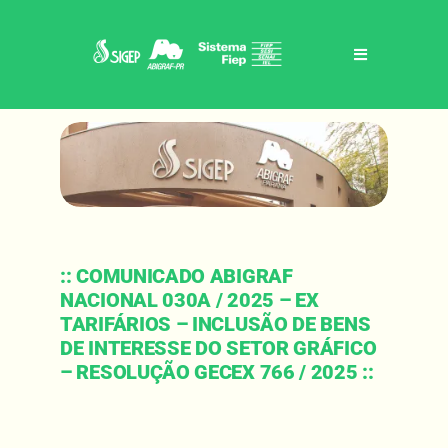
Skip
to
content
Toggle
Navigation
Home
Sigep / abigraf-pr
Benefícios
:: COMUNICADO ABIGRAF
NACIONAL 030A / 2025 – EX
Eventos
TARIFÁRIOS – INCLUSÃO DE BENS
DE INTERESSE DO SETOR GRÁFICO
– RESOLUÇÃO GECEX 766 / 2025 ::
Notícias
Contato