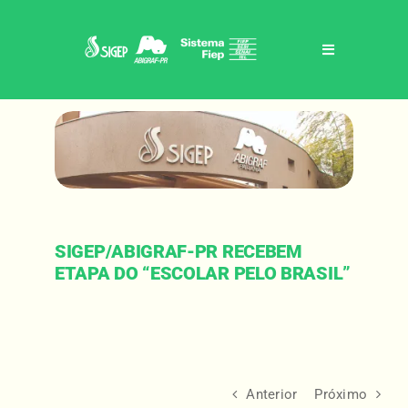
Skip
to
content
Toggle
Navigation
Home
Sigep / abigraf-pr
Benefícios
SIGEP/ABIGRAF-PR RECEBEM
ETAPA DO “ESCOLAR PELO BRASIL”
Eventos
Notícias
Anterior
Próximo
Contato