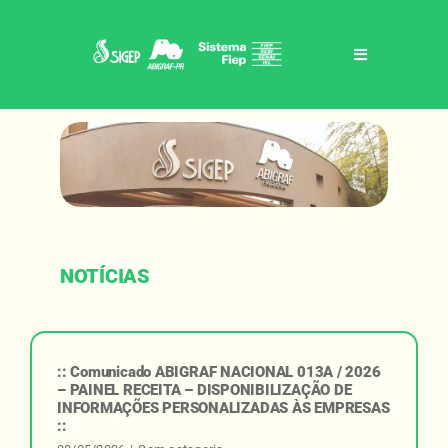
Skip
to
content
Toggle
Navigation
Home
Sigep / abigraf-pr
Benefícios
NOTÍCIAS
Eventos
Notícias
:: Comunicado ABIGRAF NACIONAL 013A / 2026
– PAINEL RECEITA – DISPONIBILIZAÇÃO DE
INFORMAÇÕES PERSONALIZADAS ÀS EMPRESAS
::
Contato